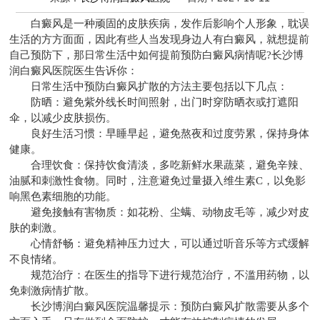
白癜风是一种顽固的皮肤疾病，发作后影响个人形象，耽误
生活的方方面面，因此有些人当发现身边人有白癜风，就想提前
自己预防下，那日常生活中如何提前预防白癜风病情呢?
长沙博
润白癜风医院
医生告诉你：
日常生活中预防白癜风扩散的方法主要包括以下几点：
防晒：避免紫外线长时间照射，出门时穿防晒衣或打遮阳
伞，以减少皮肤损伤。
良好生活习惯：早睡早起，避免熬夜和过度劳累，保持身体
健康。
合理饮食：保持饮食清淡，多吃新鲜水果蔬菜，避免辛辣、
油腻和刺激性食物。同时，注意避免过量摄入维生素C，以免影
响黑色素细胞的功能。
避免接触有害物质：如花粉、尘螨、动物皮毛等，减少对皮
肤的刺激。
心情舒畅：避免精神压力过大，可以通过听音乐等方式缓解
不良情绪。
规范治疗：在医生的指导下进行规范治疗，不滥用药物，以
免刺激病情扩散。
长沙博润白癜风医院
温馨提示：预防白癜风扩散需要从多个