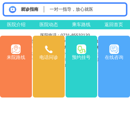
就诊指南
一对一指导，放心就医
医院介绍
医院动态
乘车路线
返回首页
医院电话：0731-85532120
医院地址：湖南省长沙市雨花区车站南715号
Copyright © 2026
版权所有
长沙博润白癜风医院
注：本网站信息仅供参考，不能作为诊断及医疗依据，服用药物
来院路线
电话问诊
预约挂号
在线咨询
或进行治疗时请遵医嘱。如有转载或引用文章涉及版权问题，请
与我们联系。