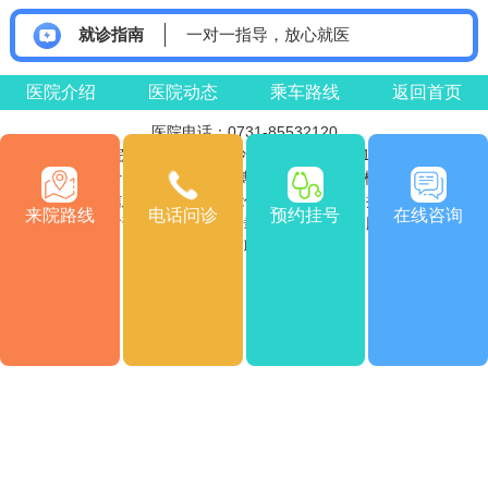
就诊指南
一对一指导，放心就医
医院介绍
医院动态
乘车路线
返回首页
医院电话：0731-85532120
医院地址：湖南省长沙市雨花区车站南715号
Copyright © 2026
版权所有
长沙博润白癜风医院
注：本网站信息仅供参考，不能作为诊断及医疗依据，服用药物
来院路线
电话问诊
预约挂号
在线咨询
或进行治疗时请遵医嘱。如有转载或引用文章涉及版权问题，请
与我们联系。