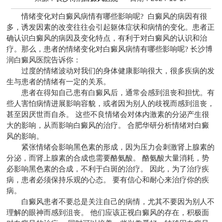
情绪变化对白癜风病情有哪些影响呢? 白癜风的病因有很
多，诱发因素的改变往往会引起躯体症状和病情的变化。患者正
确认识白癜风的病因及变化特点，有利于对白癜风的认识和治
疗。那么，患者的情绪变化对白癜风病情有哪些影响呢?
长沙博
润白癜风医院
告诉你：
过度的情绪波动对我们的身体健康影响很大，很多疾病的发
生与患者的情绪有一定的关系。
患者在得知自己患有白癜风后，通常会感到沮丧和担忧。有
些人害怕病情进展影响容貌，或者因为别人的歧视而感到沮丧，
甚至因厌世而自杀。 这些不良情绪会对体内激素的分泌产生很
大的影响，从而影响白癜风的治疗。 合肥华研分析情绪对白癜
风的影响。
紧张情绪会影响黑色素的形成，因为压力会刺激肾上腺素的
分泌，而肾上腺素的合成也需要酪氨酸。 酪氨酸大量消耗，势
必影响黑色素的合成，不利于白斑的治疗。 因此，为了治疗疾
病，患者必须保持乐观的心态。 要有信心和耐心来治疗你的疾
病。
白癜风患者不要总是关注自己的病情，尤其不要因为别人不
理解的眼神而感到沮丧。 他们应该正视白癜风的存在，积极面