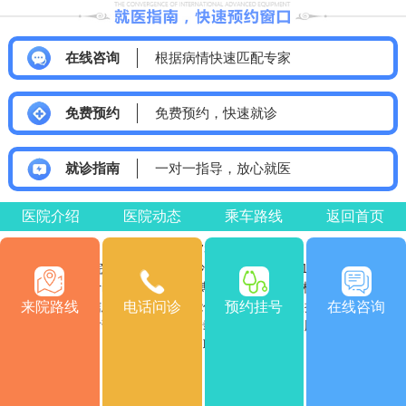
在线咨询
根据病情快速匹配专家
免费预约
免费预约，快速就诊
就诊指南
一对一指导，放心就医
医院介绍
医院动态
乘车路线
返回首页
医院电话：0731-85532120
医院地址：湖南省长沙市雨花区车站南715号
Copyright © 2026
版权所有
长沙博润白癜风医院
来院路线
电话问诊
预约挂号
在线咨询
注：本网站信息仅供参考，不能作为诊断及医疗依据，服用药物
或进行治疗时请遵医嘱。如有转载或引用文章涉及版权问题，请
与我们联系。