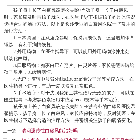
孩子身上长了白癜风该怎么去除?当孩子身上长了白癜风
时，家长应及时带孩子就医，在医生指导下根据孩子的具体情况
选择合适的治疗方法。以下是
长沙专业的白癜风医院
一些常用的
治疗方法：
1.日常调理：注意避免暴晒，保持清淡饮食，适当增加体育
锻炼，有利于病情恢复。
2.外用药物：在医生指导下，可以使用外用药物涂抹患处，
以淡化白斑。
3.口服药物：如驱白巴布期片、白灵片等，家长需遵医嘱给
孩子服用，以缓解病情。
4.光疗：窄谱中波紫外线或308nm准分子光等光疗方法，在
医生指导下进行，有助于皮肤恢复正常肤色。
5.手术治疗：对于皮损稳定且其他治疗无效的孩子，可以在
医生指导下考虑黑色素细胞术或者recell技术等手术治疗。
孩子身上长了白癜风该怎么去除？
长沙专业的白癜风医院
温
馨提示：孩子身上长了白癜风，家长应保持冷静，及时就医，在
医生指导下选择合适的治疗方法，并密切关注孩子的病情变化。
上一篇：
请问遗传性白癜风能治好吗