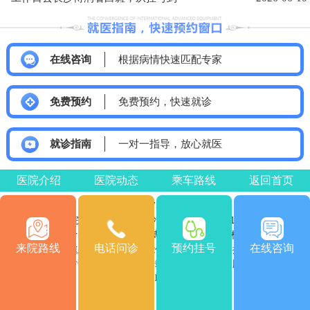
在线咨询
根据病情快速匹配专家
免费预约
免费预约，快速就诊
就诊指南
一对一指导，放心就医
医院介绍
医院动态
乘车路线
返回首页
医院电话：0731-85532120
医院地址：湖南省长沙市雨花区车站南715号
Copyright © 2026
版权所有
长沙博润白癜风医院
来院路线
电话问诊
预约挂号
在线咨询
注：本网站信息仅供参考，不能作为诊断及医疗依据，服用药物
或进行治疗时请遵医嘱。如有转载或引用文章涉及版权问题，请
与我们联系。