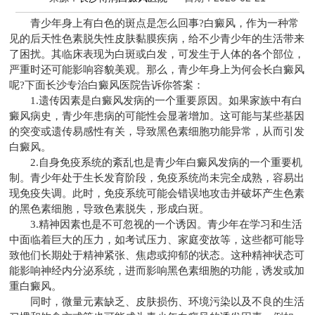
青少年身上有白色的斑点是怎么回事?白癜风，作为一种常
见的后天性色素脱失性皮肤黏膜疾病，给不少青少年的生活带来
了困扰。其临床表现为白斑或白发，可发生于人体的各个部位，
严重时还可能影响容貌美观。那么，青少年身上为何会长白癜风
呢?下面
长沙专治白癜风医院
告诉你答案：
1.遗传因素是白癜风发病的一个重要原因。如果家族中有白
癜风病史，青少年患病的可能性会显著增加。这可能与某些基因
的突变或遗传易感性有关，导致黑色素细胞功能异常，从而引发
白癜风。
2.自身免疫系统的紊乱也是青少年白癜风发病的一个重要机
制。青少年处于生长发育阶段，免疫系统尚未完全成熟，容易出
现免疫失调。此时，免疫系统可能会错误地攻击并破坏产生色素
的黑色素细胞，导致色素脱失，形成白斑。
3.精神因素也是不可忽视的一个诱因。青少年在学习和生活
中面临着巨大的压力，如考试压力、家庭变故等，这些都可能导
致他们长期处于精神紧张、焦虑或抑郁的状态。这种精神状态可
能影响神经内分泌系统，进而影响黑色素细胞的功能，诱发或加
重白癜风。
同时，微量元素缺乏、皮肤损伤、环境污染以及不良的生活