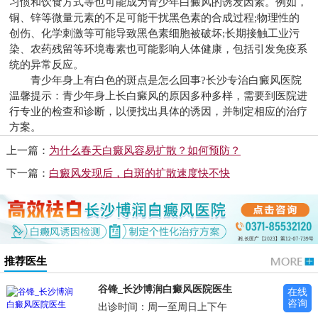
习惯和饮食方式等也可能成为青少年白癜风的诱发因素。例如，
铜、锌等微量元素的不足可能干扰黑色素的合成过程;物理性的
创伤、化学刺激等可能导致黑色素细胞被破坏;长期接触工业污
染、农药残留等环境毒素也可能影响人体健康，包括引发免疫系
统的异常反应。
青少年身上有白色的斑点是怎么回事?
长沙专治白癜风医院
温馨提示：青少年身上长白癜风的原因多种多样，需要到医院进
行专业的检查和诊断，以便找出具体的诱因，并制定相应的治疗
方案。
上一篇：
为什么春天白癜风容易扩散？如何预防？
下一篇：
白癜风发现后，白斑的扩散速度快不快
推荐医生
谷锋_长沙博润白癜风医院医生
在线
咨询
出诊时间：周一至周日上下午