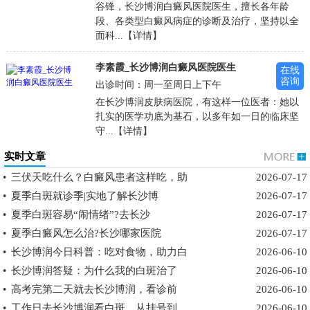
谷锋，长沙博润白癜风医院医生，擅长各年龄
段、各类型白癜风病症的诊断及治疗，坚持以全
面科...【详情】
李素霞_长沙博润白癜风医院医生
在线
咨询
出诊时间：周一至周日上下午
在长沙博润皮肤病医院，有这样一位医者：她以
扎实的医学功底为基石，以多年如一日的临床坚
守...【详情】
实时文章
•
三伏天吃什么？白癜风患者这样吃，助
2026-07-17
•
夏季白斑就诊季|实地了解长沙博
2026-07-17
•
夏季白斑容易“闹情绪”?去长沙
2026-07-17
•
夏季白癜风怎么治?长沙哪家医院
2026-07-17
•
长沙博润今日科普：吃对食物，助力白
2026-06-10
•
长沙博润答疑：为什么我的白斑治了
2026-06-10
•
高考完第二天就去长沙博润，看诊前
2026-06-10
•
工作日去长沙博润看白斑，从挂号到
2026-06-10