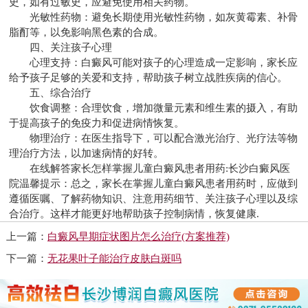
史，如有过敏史，应避免使用相关药物。
光敏性药物：避免长期使用光敏性药物，如灰黄霉素、补骨
脂酊等，以免影响黑色素的合成。
四、关注孩子心理
心理支持：白癜风可能对孩子的心理造成一定影响，家长应
给予孩子足够的关爱和支持，帮助孩子树立战胜疾病的信心。
五、综合治疗
饮食调整：合理饮食，增加微量元素和维生素的摄入，有助
于提高孩子的免疫力和促进病情恢复。
物理治疗：在医生指导下，可以配合激光治疗、光疗法等物
理治疗方法，以加速病情的好转。
在线解答家长怎样掌握儿童白癜风患者用药:
长沙白癜风医
院
温馨提示：总之，家长在掌握儿童白癜风患者用药时，应做到
遵循医嘱、了解药物知识、注意用药细节、关注孩子心理以及综
合治疗。这样才能更好地帮助孩子控制病情，恢复健康.
上一篇：
白癜风早期症状图片怎么治疗(方案推荐)
下一篇：
无花果叶子能治疗皮肤白斑吗