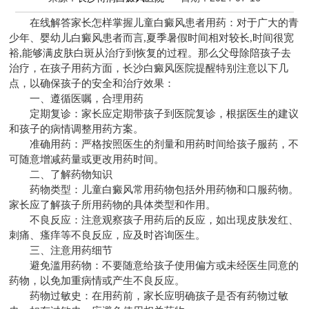
在线解答家长怎样掌握儿童白癜风患者用药：对于广大的青
少年、婴幼儿白癜风患者而言,夏季暑假时间相对较长,时间很宽
裕,能够满皮肤白斑从治疗到恢复的过程。那么父母除陪孩子去
治疗，在孩子用药方面，
长沙白癜风医院
提醒特别注意以下几
点，以确保孩子的安全和治疗效果：
一、遵循医嘱，合理用药
定期复诊：家长应定期带孩子到医院复诊，根据医生的建议
和孩子的病情调整用药方案。
准确用药：严格按照医生的剂量和用药时间给孩子服药，不
可随意增减药量或更改用药时间。
二、了解药物知识
药物类型：儿童白癜风常用药物包括外用药物和口服药物。
家长应了解孩子所用药物的具体类型和作用。
不良反应：注意观察孩子用药后的反应，如出现皮肤发红、
刺痛、瘙痒等不良反应，应及时咨询医生。
三、注意用药细节
避免滥用药物：不要随意给孩子使用偏方或未经医生同意的
药物，以免加重病情或产生不良反应。
药物过敏史：在用药前，家长应明确孩子是否有药物过敏